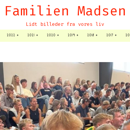
Familien Madsen
Lidt billeder fra vores liv
2022
2021
2020
2019
2018
2017
20