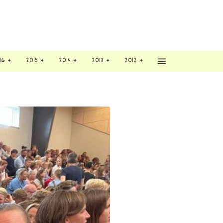
16
2015
2014
2013
2012
Vis flere menupunkt