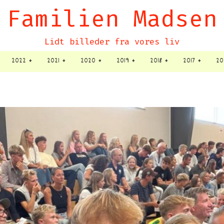
Familien Madsen
Lidt billeder fra vores liv
2022
2021
2020
2019
2018
2017
20