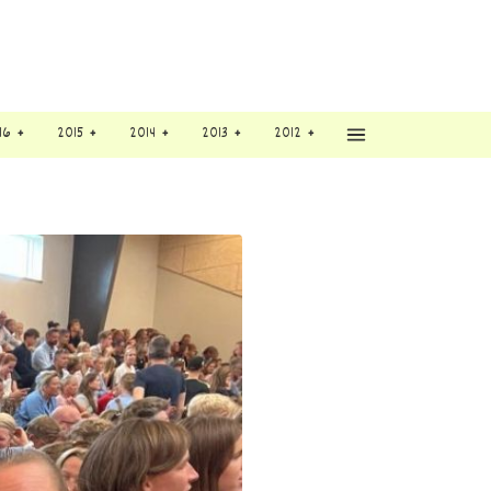
16
2015
2014
2013
2012
Vis flere menupunkt